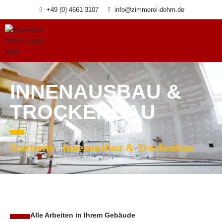
Zum
+49 (0) 4661 3107
info@zimmerei-dohrn.de
Inhalt
springen
INNENAUSBAU &
TROCKENBAU
Startseite
Innenausbau & Trockenbau
Alle Arbeiten in Ihrem Gebäude